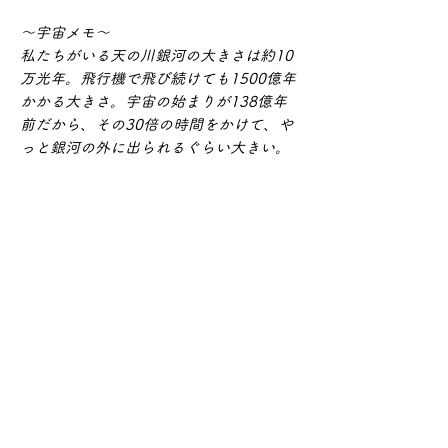
〜宇宙メモ〜
私たちがいる天の川銀河の大きさは約10
万光年。飛行機で飛び続けても1500億年
かかる大きさ。宇宙の始まりが138億年
前だから、その30倍の時間をかけて、や
っと銀河の外に出られるぐらい大きい。
※ この商品はお届けまでにお時間をいただくこ
とがございます。ご了承ください。