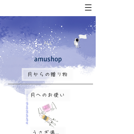
ALL
amushop
月からの贈り物
月へのお使い
うさぎ満月便