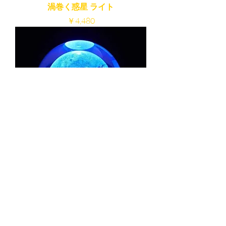
渦巻く惑星 ライト
価格
￥4,480
クリスタルライト 月
在庫なし